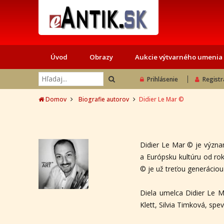
Úvod
Obrazy
Aukcie výtvarného umenia
Prihlásenie
Registr
Domov
Biografie autorov
Didier Le Mar ©
Didier Le Mar © je význ
a Európsku kultúru od rok
© je už treťou generáciou 
Diela umelca Didier Le M
Klett, Silvia Timková, sp