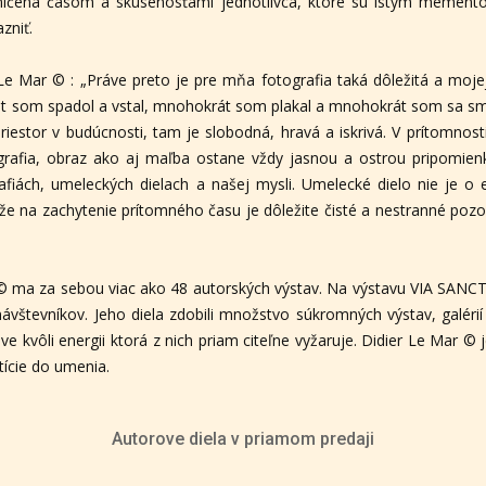
aničená časom a skúsenosťami jednotlivca, ktoré sú istým memento
zniť.
 Le Mar © : „Práve preto je pre mňa fotografia taká dôležitá a mo
 som spadol a vstal, mnohokrát som plakal a mnohokrát som sa smial
iestor v budúcnosti, tam je slobodná, hravá a iskrivá. V prítomnost
ografia, obraz ako aj maľba ostane vždy jasnou a ostrou pripomie
afiách, umeleckých dielach a našej mysli. Umelecké dielo nie je o 
ože na zachytenie prítomného času je dôležite čisté a nestranné pozor
© ma za sebou viac ako 48 autorských výstav. Na výstavu VIA SANC
návštevníkov. Jeho diela zdobili množstvo súkromných výstav, galéri
áve kvôli energii ktorá z nich priam citeľne vyžaruje. Didier Le Mar 
tície do umenia.
Autorove diela v priamom predaji