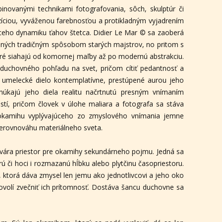
inovanými technikami fotografovania, sôch, skulptúr či
zíciou, vyváženou farebnosťou a protikladným vyjadrením
ceho dynamiku ťahov štetca. Didier Le Mar © sa zaoberá
aných tradičným spôsobom starých majstrov, no pritom s
oré siahajú od komornej maľby až po modernú abstrakciu.
 duchovného pohľadu na svet, pričom cítiť pedantnosť a
 o umelecké dielo kontemplatívne, prestúpené aurou jeho
núkajú jeho diela realitu načrtnutú presným vnímaním
stí, pričom človek v úlohe maliara a fotografa sa stáva
o okamihu vyplývajúceho zo zmyslového vnímania jemne
nerovnováhu materiálneho sveta.
tvára priestor pre okamihy sekundárneho pojmu. Jedná sa
rú či hoci i rozmazanú hĺbku alebo plytčinu časopriestoru.
, ktorá dáva zmysel len jemu ako jednotlivcovi a jeho oko
ovolí zvečniť ich prítomnosť. Dostáva šancu duchovne sa