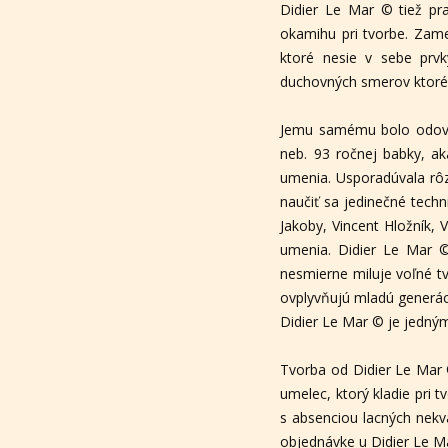
Didier Le Mar © tiež pr
okamihu pri tvorbe. Zame
ktoré nesie v sebe prv
duchovných smerov ktoré
Jemu samému bolo odovzd
neb. 93 ročnej babky, ak
umenia. Usporadúvala rôz
naučiť sa jedinečné techn
Jakoby, Vincent Hložník,
umenia. Didier Le Mar ©
nesmierne miluje voľné t
ovplyvňujú mladú generáci
Didier Le Mar © je jedný
Tvorba od Didier Le Mar ©
umelec, ktorý kladie pri 
s absenciou lacných nekva
objednávke u Didier Le M