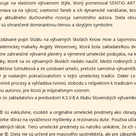
acuje na vlastnom výtvarnom štýle, ktorý pomenoval SENTIO ART 
riava sa na sýtosť, svietivosť farieb a ich dynamické nanášanie, kt
ky aktuálneho duchovného rozvoja samotného autora. Diela obs
 sú ohraničené dominantnou témou a skrytými symbolmi.
ávané popri štúdiu na výtvarných školách Know How a tajomstvá 
ademickej maliarky Angely Weiserovej, ktorá bola zakladateľkou dv
ne zahraničné výtvarné plenéry a výmenné umelecké podujatia, na 
iky, ktoré sa vo výtvarných školách nedalo naučiť. Medzi rodinných 
 Viktória Szmutková a iní uznávaní umelci, pretože samotná výtvarní
 je nadaným pokračovateľom v tejto umeleckej tradícii. Didier L
vorivé procesy a vyhľadáva tvorivú slobodu s rešpektom k tradíciám 
u autorov, pre ktorú je inšpiratívnym vzorom.
m zo zakladateľov a predsedom K.S.V.B.A Klubu Slovenských výtvarn
 sú exkluzívne, osobité a originálne umelecké predmety ako obrazy, s
tvorbe dôraz na vyváženosť myšlienky a rezonanciu duše. Používa ušľ
litných látok. Tieto umelecké predmety sú natoľko unikátne, že ich v
ar ©. Diela nie sú určené pre masového spotrebiteľa, ale pre zákazn