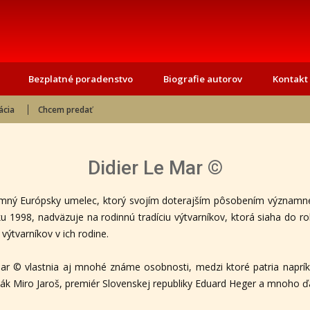
Bezplatné poradenstvo
Biografie autorov
Kontakt
ácia
Chcem predať
Didier Le Mar ©
amný Európsky umelec, ktorý svojím doterajším pôsobením významn
u 1998, nadväzuje na rodinnú tradíciu výtvarníkov, ktorá siaha do r
výtvarníkov v ich rodine.
ar © vlastnia aj mnohé známe osobnosti, medzi ktoré patria napríkla
evák Miro Jaroš, premiér Slovenskej republiky Eduard Heger a mnoho ďa