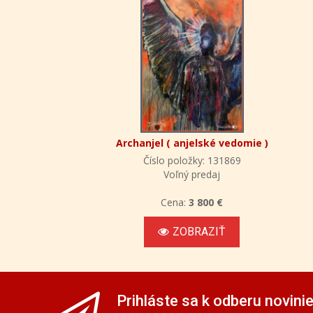
Archanjel ( anjelské vedomie )
Číslo položky: 131869
Voľný predaj
Cena:
3 800 €
ZOBRAZIŤ
Prihláste sa k odberu novini