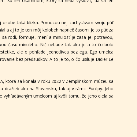
m. Sú len okamihom, ktorý sa nedá vysloviť, dá sa len
jej osobe taká blízka. Pomocou nej zachytávam svoju púť
 a aj to je ten môj kolobeh naprieč časom. Je to púť za
i sa rodí, formuje, mení a minulosť je zasa jej potravou,
nkou času minulého. Nič nebude tak ako je a to čo bolo
estetike, ale o pohľade jednotlivca bez ega. Ego umelca
ovanie bez predsudkov. A to je to, o čo usiluje Didier Le
TA, ktorá sa konala v roku 2022 v Zemplínskom múzeu sa
í a dražieb ako na Slovensku, tak aj v rámci Európy. Jeho
© je vyhľadávaným umelcom aj kvôli tomu, že jeho diela sa