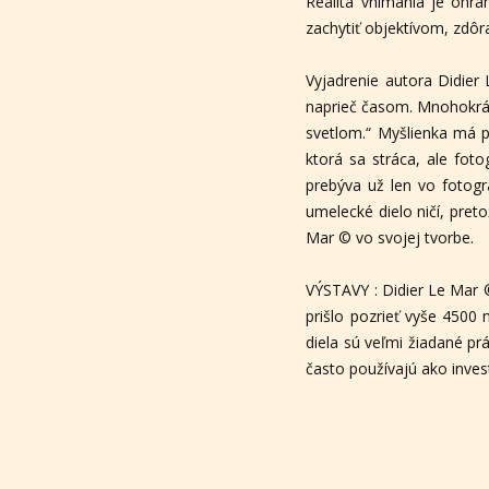
Realita vnímania je ohr
zachytiť objektívom, zdôra
Vyjadrenie autora Didier
naprieč časom. Mnohokrát
svetlom.“ Myšlienka má pr
ktorá sa stráca, ale fot
prebýva už len vo fotogr
umelecké dielo ničí, pret
Mar © vo svojej tvorbe.
VÝSTAVY : Didier Le Mar 
prišlo pozrieť vyše 4500 
diela sú veľmi žiadané pr
často používajú ako inves