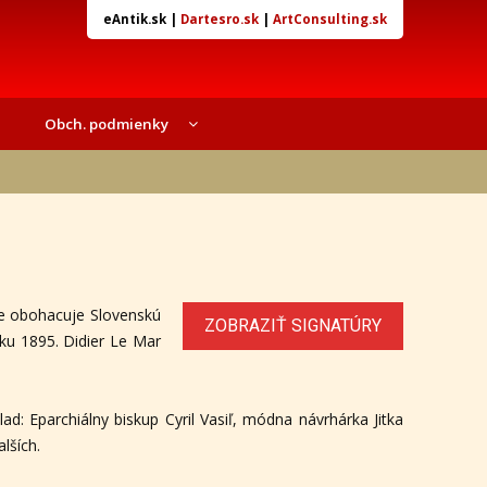
eAntik.sk
|
Dartesro.sk
|
ArtConsulting.sk
Obch. podmienky
e obohacuje Slovenskú
ZOBRAZIŤ SIGNATÚRY
oku 1895. Didier Le Mar
d: Eparchiálny biskup Cyril Vasiľ, módna návrhárka Jitka
lších.