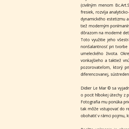
(civilným menom Bc.Art.S
fresiek, rozvíja analyti
dynamického estetizmu a 
tiež moderným ponímaním 
dôrazom na moderné detai
Toto využitie jeho všes
nonšalantnosť pri tvorbe
umeleckého života. Okre
vonkajšieho a taktiež vn
pozorovateľom, ktorý pr
diferencovanej, sústrede
Didier Le Mar © sa vyjad
o pocit hlbokej útechy z 
Fotografia mu ponúka prie
tak môže vstupovať do re
obohatiť v rámci pojmu, k