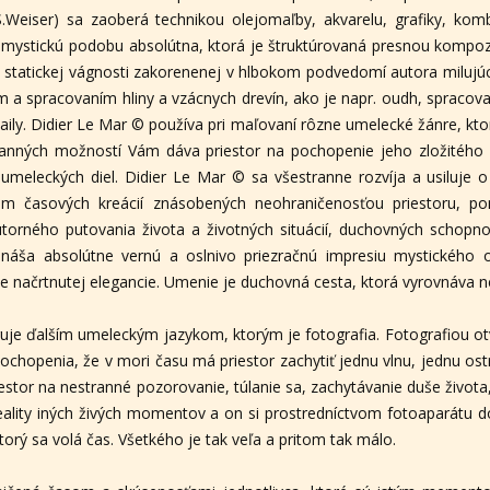
.Weiser) sa zaoberá technikou olejomaľby, akvarelu, grafiky, komb
cko-mystickú podobu absolútna, ktorá je štruktúrovaná presnou kompo
statickej vágnosti zakorenenej v hlbokom podvedomí autora milujú
a spracovaním hliny a vzácnych drevín, ako je napr. oudh, spracov
ly. Didier Le Mar © používa pri maľovaní rôzne umelecké žánre, kt
tranných možností Vám dáva priestor na pochopenie jeho zložitého
 umeleckých diel. Didier Le Mar © sa všestranne rozvíja a usiluje
m časových kreácií znásobených neohraničenosťou priestoru, po
útorného putovania života a životných situácií, duchovných schopno
ináša absolútne vernú a oslnivo priezračnú impresiu mystickéh
ne načrtnutej elegancie. Umenie je duchovná cesta, ktorá vyrovnáva 
ruje ďalším umeleckým jazykom, ktorým je fotografia. Fotografiou o
pochopenia, že v mori času má priestor zachytiť jednu vlnu, jednu ost
stor na nestranné pozorovanie, túlanie sa, zachytávanie duše života
ality iných živých momentov a on si prostredníctvom fotoaparátu d
torý sa volá čas. Všetkého je tak veľa a pritom tak málo.