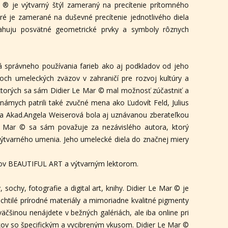
® je výtvarný štýl zameraný na precítenie prítomného
oré je zamerané na duševné precítenie jednotlivého diela
ahuju posvätné geometrické prvky a symboly rôznych
správneho používania farieb ako aj podkladov od jeho
och umeleckých zväzov v zahraničí pre rozvoj kultúry a
ktorých sa sám Didier Le Mar © mal možnosť zúčastniť a
známych patrili také zvučné mena ako Ľudovít Feld, Julius
čka Akad.Angela Weiserová bola aj uznávanou zberateľkou
e Mar © sa sám považuje za nezávislého autora, ktorý
výtvarného umenia. Jeho umelecké diela do značnej miery
íkov BEAUTIFUL ART a výtvarným lektorom.
ochy, fotografie a digital art, knihy. Didier Le Mar © je
achtilé prírodné materiály a mimoriadne kvalitné pigmenty
äčšinou nenájdete v bežných galériách, ale iba online pri
íkov so špecifickým a vycibreným vkusom. Didier Le Mar ©